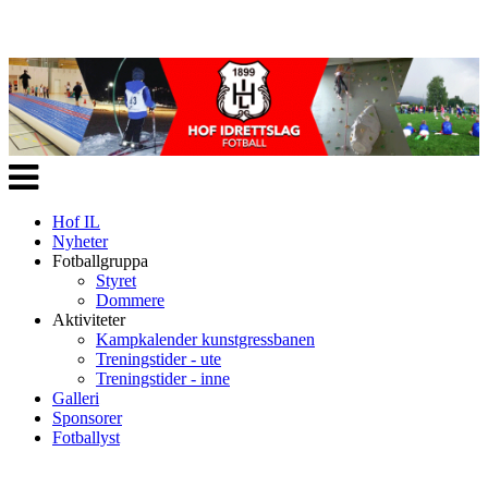
Veksle
navigasjon
Hof IL
Nyheter
Fotballgruppa
Styret
Dommere
Aktiviteter
Kampkalender kunstgressbanen
Treningstider - ute
Treningstider - inne
Galleri
Sponsorer
Fotballyst