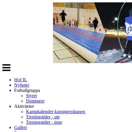
Veksle
navigasjon
Hof IL
Nyheter
Fotballgruppa
Styret
Dommere
Aktiviteter
Kampkalender kunstgressbanen
Treningstider - ute
Treningstider - inne
Galleri