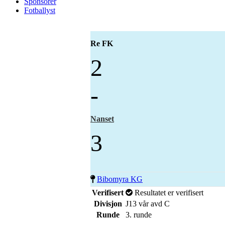
Sponsorer
Fotballyst
Re FK
2
-
Nanset
3
Bibomyra KG
Verifisert
Resultatet er verifisert
Divisjon
J13 vår avd C
Runde
3. runde