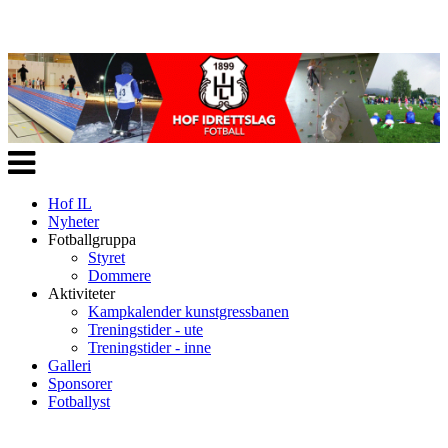
Veksle
navigasjon
Hof IL
Nyheter
Fotballgruppa
Styret
Dommere
Aktiviteter
Kampkalender kunstgressbanen
Treningstider - ute
Treningstider - inne
Galleri
Sponsorer
Fotballyst