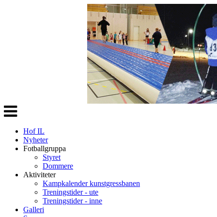
Veksle
navigasjon
Hof IL
Nyheter
Fotballgruppa
Styret
Dommere
Aktiviteter
Kampkalender kunstgressbanen
Treningstider - ute
Treningstider - inne
Galleri