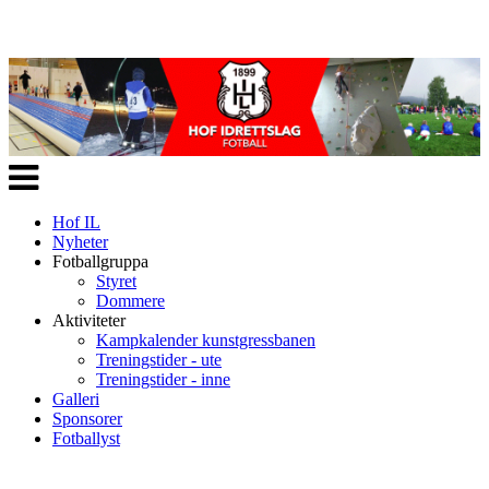
Veksle
navigasjon
Hof IL
Nyheter
Fotballgruppa
Styret
Dommere
Aktiviteter
Kampkalender kunstgressbanen
Treningstider - ute
Treningstider - inne
Galleri
Sponsorer
Fotballyst