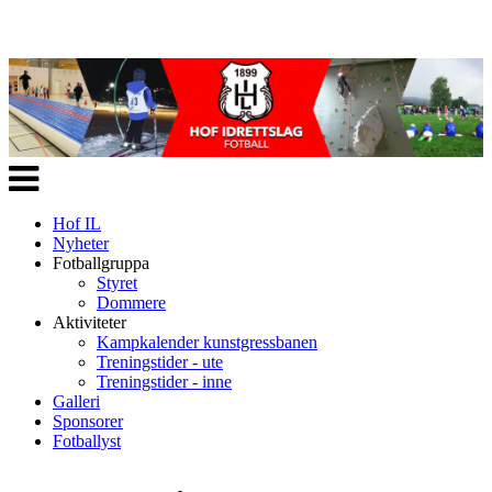
Veksle
navigasjon
Hof IL
Nyheter
Fotballgruppa
Styret
Dommere
Aktiviteter
Kampkalender kunstgressbanen
Treningstider - ute
Treningstider - inne
Galleri
Sponsorer
Fotballyst