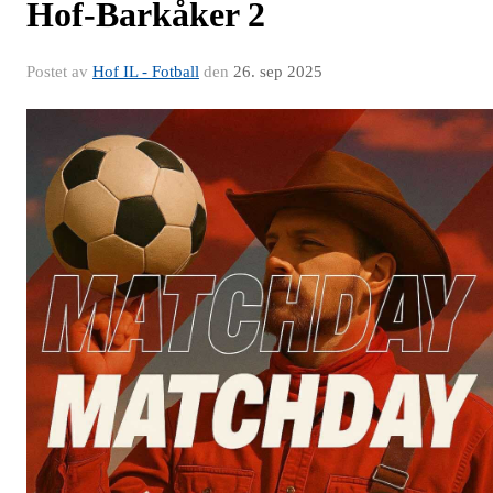
Hof-Barkåker 2
Postet av
Hof IL - Fotball
den
26. sep 2025