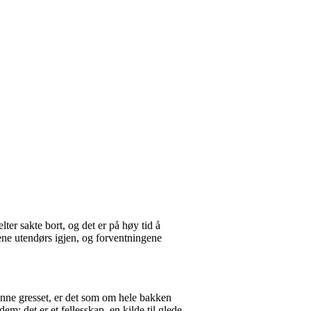
lter sakte bort, og det er på høy tid å
rene utendørs igjen, og forventningene
ønne gresset, er det som om hele bakken
em; det er et fellesskap, en kilde til glede,