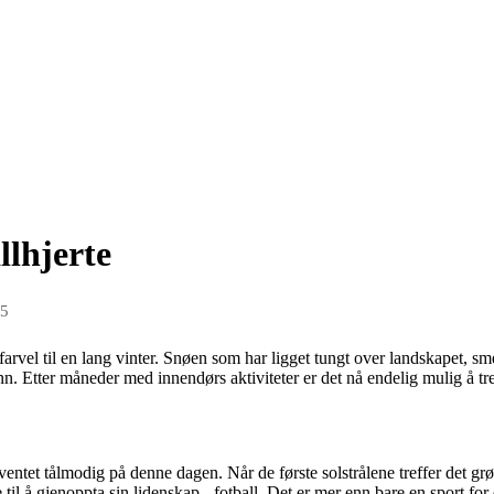
llhjerte
25
arvel til en lang vinter. Snøen som har ligget tungt over landskapet, sme
ønn. Etter måneder med innendørs aktiviteter er det nå endelig mulig å t
ntet tålmodig på denne dagen. Når de første solstrålene treffer det gr
til å gjenoppta sin lidenskap - fotball. Det er mer enn bare en sport for d