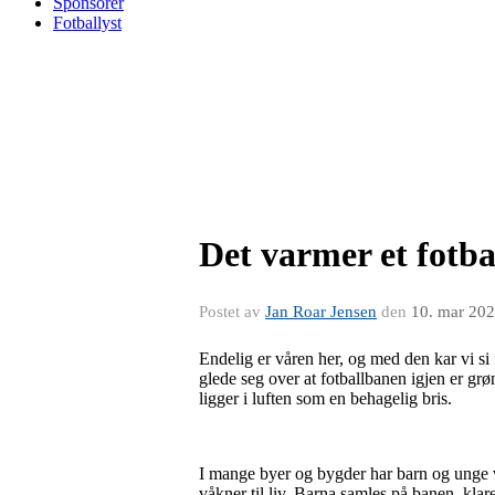
Sponsorer
Fotballyst
Det varmer et fotba
Postet av
Jan Roar Jensen
den
10. mar 20
Endelig er våren her, og med den kar vi si f
glede seg over at fotballbanen igjen er gr
ligger i luften som en behagelig bris.
I mange byer og bygder har barn og unge ve
våkner til liv. Barna samles på banen, klare 