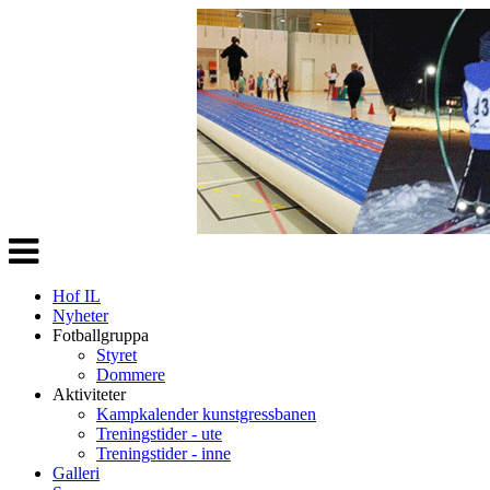
Veksle
navigasjon
Hof IL
Nyheter
Fotballgruppa
Styret
Dommere
Aktiviteter
Kampkalender kunstgressbanen
Treningstider - ute
Treningstider - inne
Galleri