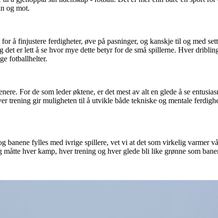
in og mot.
d for å finjustere ferdigheter, øve på pasninger, og kanskje til og med se
og det er lett å se hvor mye dette betyr for de små spillerne. Hver dribli
e fotballhelter.
 trenere. For de som leder øktene, er det mest av alt en glede å se entusi
er trening gir muligheten til å utvikle både tekniske og mentale ferdighe
g banene fylles med ivrige spillere, vet vi at det som virkelig varmer vår
g måtte hver kamp, hver trening og hver glede bli like grønne som banen